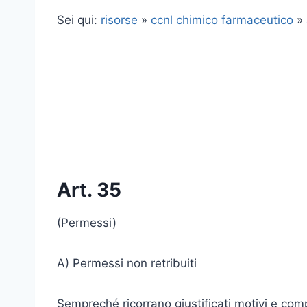
Sei qui:
risorse
»
ccnl chimico farmaceutico
»
Art. 35
(Permessi)
A) Permessi non retribuiti
Sempreché ricorrano giustificati motivi e comp