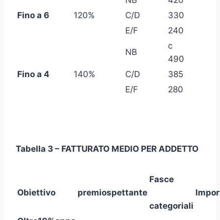
NB
420
Fino a 6
120%
C/D
330
E/F
240
c
NB
490
Fino a 4
140%
C/D
385
E/F
280
Tabella 3 – FATTURATO MEDIO PER ADDETTO
Fasce
Obiettivo
premio
spettante
Impor
categoriali