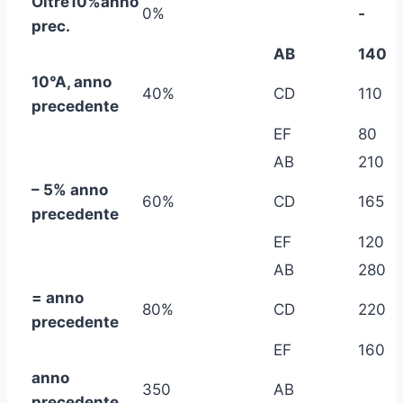
Oltre
10%
anno
0%
‑
prec.
AB
140
10°A, anno
40%
CD
110
precedente
EF
80
AB
210
– 5% anno
60%
CD
165
precedente
EF
120
AB
280
= anno
80%
CD
220
precedente
EF
160
anno
350
AB
precedente