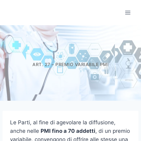
Salta
al
Informatori Scient
contenuto
ART. 27 – PREMIO VARIABILE PMI
Le Parti, al fine di agevolare la diffusione,
anche nelle
PMI fino a 70 addetti
, di un premio
variabile, convengono di offrire alle stesse una