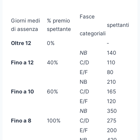
Fasce
Giorni medi
% premio
spettanti
di assenza
spettante
categoriali
Oltre 12
0%
‑
NB
140
Fino a 12
40%
C/D
110
E/F
80
NB
210
Fino a 10
60%
C/D
165
E/F
120
NB
350
Fino a 8
100%
C/D
275
E/F
200