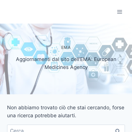
Salta
al
Informatori Scient
contenuto
EMA
Aggiornamenti dal sito dell’EMA: European
Medicines Agency
Non abbiamo trovato ciò che stai cercando, forse
una ricerca potrebbe aiutarti.
Ricerca