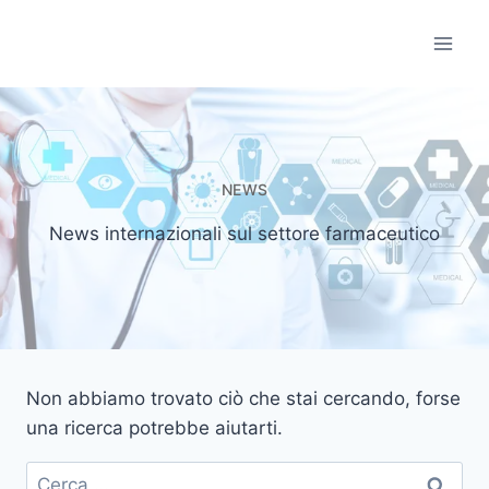
Salta
al
Informatori Scient
contenuto
NEWS
News internazionali sul settore farmaceutico
Non abbiamo trovato ciò che stai cercando, forse
una ricerca potrebbe aiutarti.
Ricerca