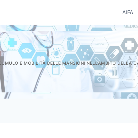
AIFA
ntifici del Farmaco - Informatori.In
 CUMULO E MOBILITÀ DELLE MANSIONI NELL’AMBITO DELLA 