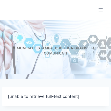
Salta
al
Informatori Scient
contenuto
COMUNICATO STAMPA, PUBBLICA GRATIS I TUOI
COMUNICATI
[unable to retrieve full-text content]