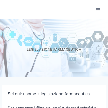
Salta
al
Informatori Scient
contenuto
LEGISLAZIONE FARMACEUTICA
Sei qui: risorse » legislazione farmaceutica