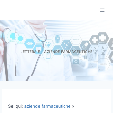
Salta
al
Informatori Scient
contenuto
LETTERA E – AZIENDE FARMACEUTICHE
Sei qui:
aziende farmaceutiche
»