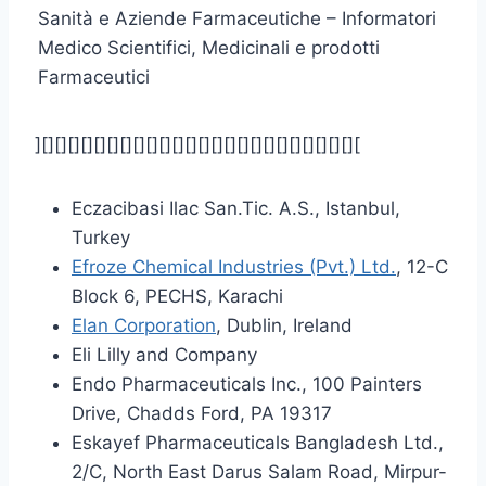
Sanità e Aziende Farmaceutiche – Informatori
Medico Scientifici, Medicinali e prodotti
Farmaceutici
][
][
][
][
][
][
][
][
][
][][
][
][
][
][
][
][
][
][
][
][
][
][
][
][
Eczacibasi Ilac San.Tic. A.S., Istanbul,
Turkey
Efroze Chemical Industries (Pvt.) Ltd.
, 12-C
Block 6, PECHS, Karachi
Elan Corporation
, Dublin, Ireland
Eli Lilly and Company
Endo Pharmaceuticals Inc., 100 Painters
Drive, Chadds Ford, PA 19317
Eskayef Pharmaceuticals Bangladesh Ltd.,
2/C, North East Darus Salam Road, Mirpur-