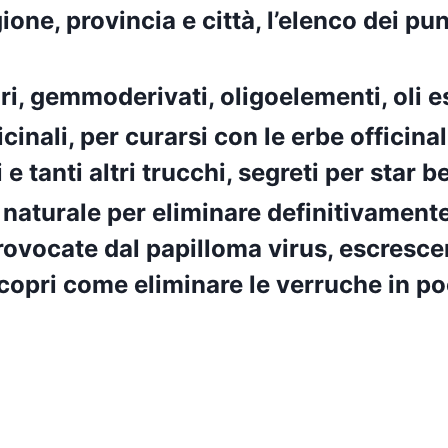
one, provincia e città, l’elenco dei pu
ri, gemmoderivati, oligoelementi, oli es
nali, per curarsi con le erbe officinali
i e tanti altri trucchi, segreti per star
 naturale per eliminare definitivament
ovocate dal papilloma virus, escresce
. Scopri come eliminare le verruche in 