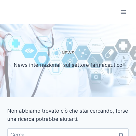
Salta
al
Informatori Scient
contenuto
NEWS
News internazionali sul settore farmaceutico
Non abbiamo trovato ciò che stai cercando, forse
una ricerca potrebbe aiutarti.
Ricerca