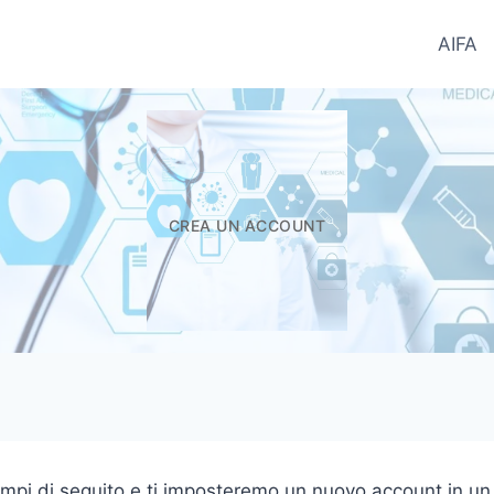
AIFA
ntifici del Farmaco - Informatori.In
CREA UN ACCOUNT
campi di seguito e ti imposteremo un nuovo account in un