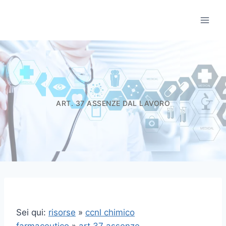
Salta
al
Informatori Scient
contenuto
ART. 37 ASSENZE DAL LAVORO
Sei qui:
risorse
»
ccnl chimico