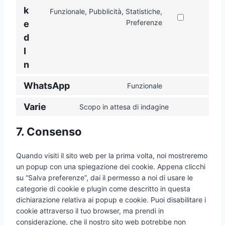
c
s
n
v
k
t
Funzionale, Pubblicità, Statistiche,
e
e
t
i
o
C
Preferenze
e
g
r
t
c
s
o
d
o
v
o
e
e
n
o
i
I
s
w
r
s
g
c
n
e
o
v
e
l
e
r
r
i
n
e
g
WhatsApp
Funzionale
v
d
c
t
C
-
o
i
p
e
t
o
v
o
Varie
Scopo in attesa di indagine
c
r
g
o
C
n
a
g
e
e
o
s
o
s
r
l
7. Consenso
f
s
o
e
n
e
i
e
a
s
g
r
s
n
o
-
c
l
v
Quando visiti il sito web per la prima volta, noi mostreremo
e
t
u
r
e
e
i
un popup con una spiegazione dei cookie. Appena clicchi
n
t
s
e
b
-
c
su “Salva preferenze”, dai il permesso a noi di usare le
t
o
-
c
o
a
e
categorie di cookie e plugin come descritto in questa
t
s
s
a
o
n
l
dichiarazione relativa ai popup e cookie. Puoi disabilitare i
o
e
e
p
k
a
i
cookie attraverso il tuo browser, ma prendi in
s
r
r
t
l
n
considerazione, che il nostro sito web potrebbe non
e
v
v
c