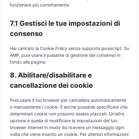
y
k
funzionare più correttamente.
r
i
i
h
t
e
v
c
c
a
i
d
i
e
e
7.1 Gestisci le tue impostazioni di
c
i
c
w
s
s
n
consenso
e
h
v
a
a
t
Hai caricato la Cookie Policy senza supporto javascript. Su
r
s
AMP, puoi usare il pulsante di gestione del consenso in
i
a
fondo alla pagina.
e
p
8. Abilitare/disabilitare e
p
cancellazione dei cookie
Puoi usare il tuo browser per cancellare automaticamente
o manualmente i cookie. È anche possibile specificare che
determinati cookie non possono essere piazzati. Un’altra
opzione è quella di modificare le impostazioni del tuo
browser internet in modo da ricevere un messaggio ogni
volta che viene inserito un cookie. Per ulteriori informazioni