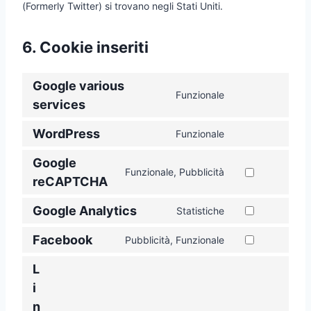
(Formerly Twitter) si trovano negli Stati Uniti.
6. Cookie inseriti
Google various
Funzionale
C
services
o
WordPress
n
Funzionale
C
s
o
Google
e
n
Funzionale, Pubblicità
n
C
reCAPTCHA
s
t
o
e
t
Google Analytics
n
Statistiche
n
C
o
s
t
o
Facebook
s
Pubblicità, Funzionale
e
C
t
n
e
n
o
o
s
L
r
t
n
s
e
v
t
i
s
e
n
i
o
n
e
r
t