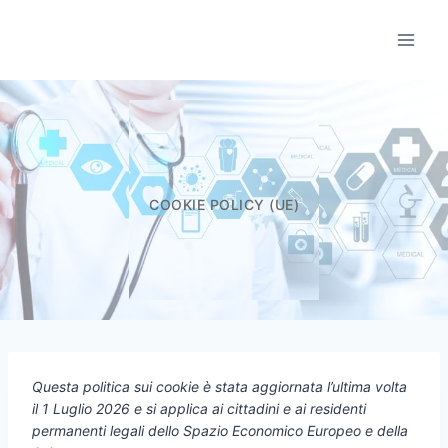
Salta
al
Informatori Scient
contenuto
COOKIE POLICY (UE)
Questa politica sui cookie è stata aggiornata l’ultima volta
il 1 Luglio 2026 e si applica ai cittadini e ai residenti
permanenti legali dello Spazio Economico Europeo e della