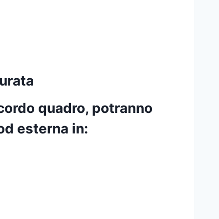
durata
ccordo quadro, potranno
od esterna in: